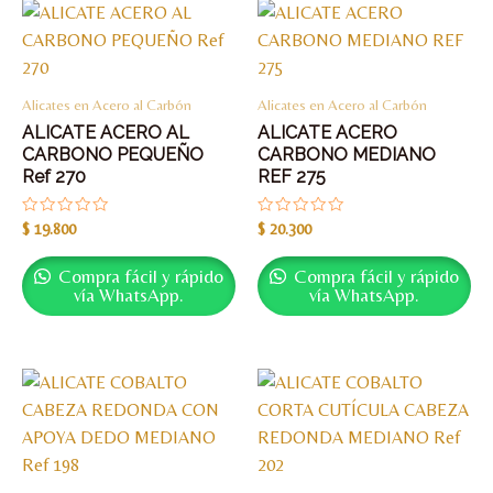
Alicates en Acero al Carbón
Alicates en Acero al Carbón
ALICATE ACERO AL
ALICATE ACERO
CARBONO PEQUEÑO
CARBONO MEDIANO
Ref 270
REF 275
Valorado
Valorado
$
19.800
$
20.300
con
con
0
0
de
de
Compra fácil y rápido
Compra fácil y rápido
5
5
vía WhatsApp.
vía WhatsApp.