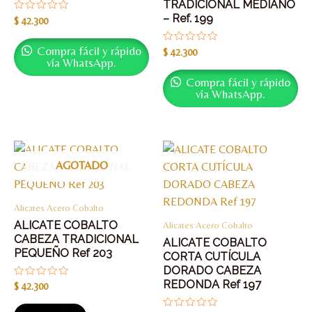
TRADICIONAL MEDIANO
– Ref. 199
Valorado
$
42.300
con
0
de
Compra fácil y rápido
Valorado
$
42.300
5
con
vía WhatsApp.
0
de
Compra fácil y rápido
5
vía WhatsApp.
AGOTADO
Alicates Acero Cobalto
ALICATE COBALTO
Alicates Acero Cobalto
CABEZA TRADICIONAL
ALICATE COBALTO
PEQUEÑO Ref 203
CORTA CUTÍCULA
DORADO CABEZA
REDONDA Ref 197
Valorado
$
42.300
con
0
de