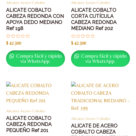
Alicates Acero Cobalto
Alicates Acero Cobalto
ALICATE COBALTO
ALICATE COBALTO
CABEZA REDONDA CON
CORTA CUTÍCULA
APOYA DEDO MEDIANO
CABEZA REDONDA
Ref 198
MEDIANO Ref 202
Valorado
Valorado
$
42.300
$
42.300
con
con
0
0
de
de
Compra fácil y rápido
Compra fácil y rápido
5
5
vía WhatsApp.
vía WhatsApp.
Alicates Acero Cobalto
ALICATE COBALTO
Alicates Acero Cobalto
CABEZA REDONDA
ALICATE DE ACERO
PEQUEÑO Ref 201
COBALTO CABEZA