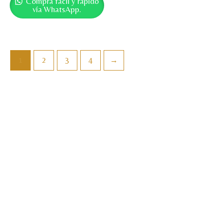
Compra fácil y rápido
vía WhatsApp.
1
2
3
4
→