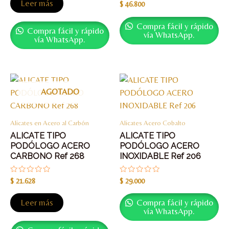
Leer más
Valorado
$
46.800
5
con
0
de
Compra fácil y rápido
Compra fácil y rápido
5
vía WhatsApp.
vía WhatsApp.
AGOTADO
Alicates en Acero al Carbón
Alicates Acero Cobalto
ALICATE TIPO
ALICATE TIPO
PODÓLOGO ACERO
PODÓLOGO ACERO
CARBONO Ref 268
INOXIDABLE Ref 206
Valorado
Valorado
$
21.628
$
29.000
con
con
0
0
de
de
Leer más
Compra fácil y rápido
5
5
vía WhatsApp.