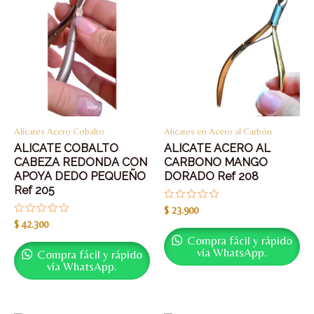
Alicates Acero Cobalto
Alicates en Acero al Carbón
ALICATE COBALTO
ALICATE ACERO AL
CABEZA REDONDA CON
CARBONO MANGO
APOYA DEDO PEQUEÑO
DORADO Ref 208
Ref 205
Valorado
$
23.900
con
Valorado
$
42.300
0
con
de
Compra fácil y rápido
0
5
de
vía WhatsApp.
Compra fácil y rápido
5
vía WhatsApp.